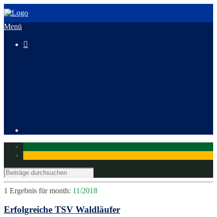
Menü

3. HeusenstammCross
Mitglied werden
1 Ergebnis für
month:
11/2018
Erfolgreiche TSV Waldläufer