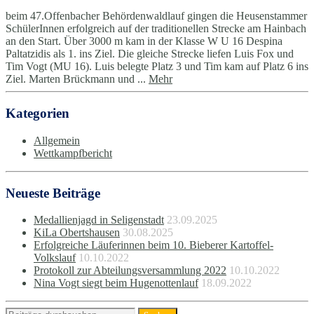
beim 47.Offenbacher Behördenwaldlauf gingen die Heusenstammer
SchülerInnen erfolgreich auf der traditionellen Strecke am Hainbach
an den Start. Über 3000 m kam in der Klasse W U 16 Despina
Paltatzidis als 1. ins Ziel. Die gleiche Strecke liefen Luis Fox und
Tim Vogt (MU 16). Luis belegte Platz 3 und Tim kam auf Platz 6 ins
Ziel. Marten Brückmann und ...
Mehr
Kategorien
Allgemein
Wettkampfbericht
Neueste Beiträge
Medallienjagd in Seligenstadt
23.09.2025
KiLa Obertshausen
30.08.2025
Erfolgreiche Läuferinnen beim 10. Bieberer Kartoffel-
Volkslauf
10.10.2022
Protokoll zur Abteilungsversammlung 2022
10.10.2022
Nina Vogt siegt beim Hugenottenlauf
18.09.2022