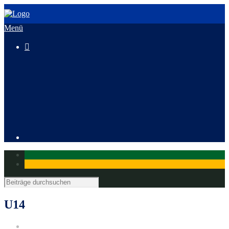
Menü

3. HeusenstammCross
Mitglied werden
U14