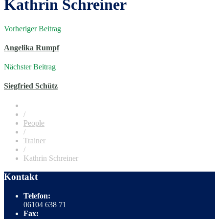
Kathrin Schreiner
Vorheriger Beitrag
Angelika Rumpf
Nächster Beitrag
Siegfried Schütz
/
People
/
Trainer
/
Kathrin Schreiner
Kontakt
Telefon:
06104 638 71
Fax: