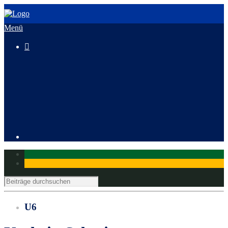
Menü

3. HeusenstammCross
Mitglied werden
U6