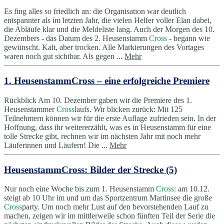
Es fing alles so friedlich an: die Organisation war deutlich
entspannter als im letzten Jahr, die vielen Helfer voller Elan dabei,
die Abläufe klar und die Meldeliste lang. Auch der Morgen des 10.
Dezembers - das Datum des 2. Heusenstamm
Cross
- begann wie
gewünscht. Kalt, aber trocken. Alle Markierungen des Vortages
waren noch gut sichtbar. Als gegen ...
Mehr
1. HeusenstammCross – eine erfolgreiche Premiere
Rückblick Am 10. Dezember gaben wir die Premiere des 1.
Heusenstammer
Cross
laufs. Wir blicken zurück: Mit 125
Teilnehmern können wir für die erste Auflage zufrieden sein. In der
Hoffnung, dass ihr weitererzählt, was es in Heusenstamm für eine
tolle Strecke gibt, rechnen wir im nächsten Jahr mit noch mehr
Läuferinnen und Läufern! Die ...
Mehr
HeusenstammCross: Bilder der Strecke (5)
Nur noch eine Woche bis zum 1. Heusenstamm
Cross
: am 10.12.
steigt ab 10 Uhr im und um das Sportzentrum Martinsee die große
Cross
party. Um noch mehr Lust auf den bevorstehenden Lauf zu
machen, zeigen wir im mittlerweile schon fünften Teil der Serie die