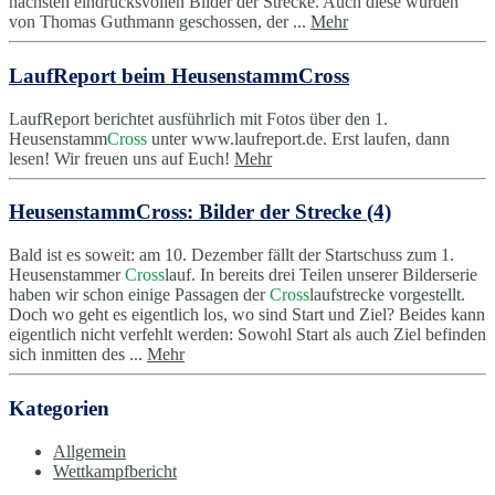
nächsten eindrucksvollen Bilder der Strecke. Auch diese wurden
von Thomas Guthmann geschossen, der ...
Mehr
LaufReport beim HeusenstammCross
LaufReport berichtet ausführlich mit Fotos über den 1.
Heusenstamm
Cross
unter www.laufreport.de. Erst laufen, dann
lesen! Wir freuen uns auf Euch!
Mehr
HeusenstammCross: Bilder der Strecke (4)
Bald ist es soweit: am 10. Dezember fällt der Startschuss zum 1.
Heusenstammer
Cross
lauf. In bereits drei Teilen unserer Bilderserie
haben wir schon einige Passagen der
Cross
laufstrecke vorgestellt.
Doch wo geht es eigentlich los, wo sind Start und Ziel? Beides kann
eigentlich nicht verfehlt werden: Sowohl Start als auch Ziel befinden
sich inmitten des ...
Mehr
Kategorien
Allgemein
Wettkampfbericht