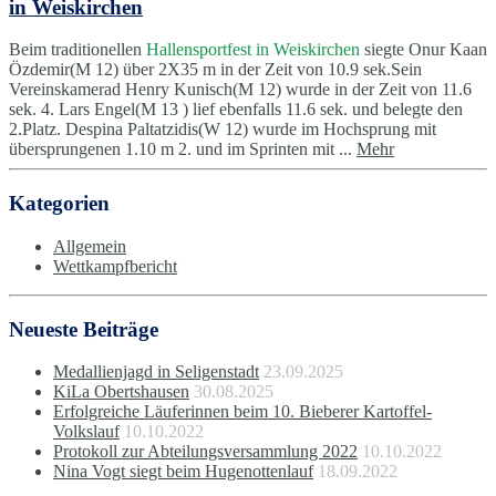
in Weiskirchen
Beim traditionellen
Hallensportfest in Weiskirchen
siegte Onur Kaan
Özdemir(M 12) über 2X35 m in der Zeit von 10.9 sek.Sein
Vereinskamerad Henry Kunisch(M 12) wurde in der Zeit von 11.6
sek. 4. Lars Engel(M 13 ) lief ebenfalls 11.6 sek. und belegte den
2.Platz. Despina Paltatzidis(W 12) wurde im Hochsprung mit
übersprungenen 1.10 m 2. und im Sprinten mit ...
Mehr
Kategorien
Allgemein
Wettkampfbericht
Neueste Beiträge
Medallienjagd in Seligenstadt
23.09.2025
KiLa Obertshausen
30.08.2025
Erfolgreiche Läuferinnen beim 10. Bieberer Kartoffel-
Volkslauf
10.10.2022
Protokoll zur Abteilungsversammlung 2022
10.10.2022
Nina Vogt siegt beim Hugenottenlauf
18.09.2022