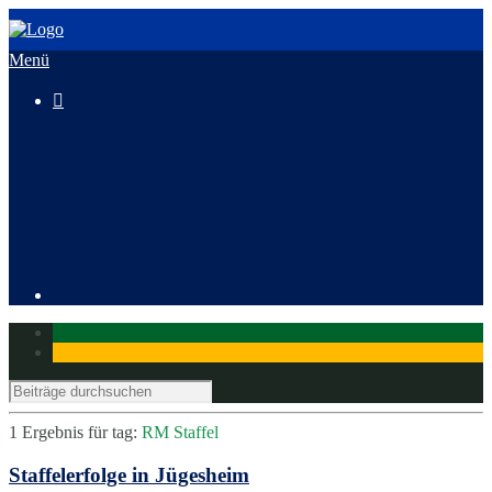
Menü

3. HeusenstammCross
Mitglied werden
1 Ergebnis für
tag:
RM Staffel
Staffelerfolge in Jügesheim