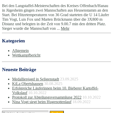
Bei den Langstaffel-Meisterschaften des Kreises Offenbach/Hanau
in Jügesheim gingen zwei Mannschaften aus Heusenstamm an den
Start. Bei Hitzetemperaturen von 36 Grad starteten die U 14 Läufer
Tim Vogt, Luis Fox und Marten Brückmann über die 3X800 m
Distanz und belegten in der Zeit von 9.00.7 min den dritten Platz.
Sieger wurde die Mannschaft von ...
Mehr
Kategorien
Allgemein
Wettkampfbericht
Neueste Beiträge
Medallienjagd in Seligenstadt
23.09.2025
KiLa Obertshausen
30.08.2025
Erfolgreiche Läuferinnen beim 10. Bieberer Kartoffel-
Volkslauf
10.10.2022
Protokoll zur Abteilungsversammlung 2022
10.10.2022
Nina Vogt siegt beim Hugenottenlauf
18.09.2022