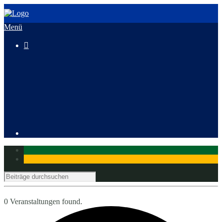
Menü

3. HeusenstammCross
Mitglied werden
0 Veranstaltungen found.