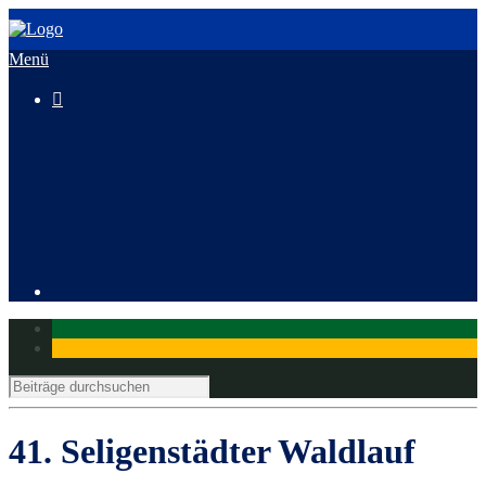
Menü

3. HeusenstammCross
Mitglied werden
41. Seligenstädter Waldlauf