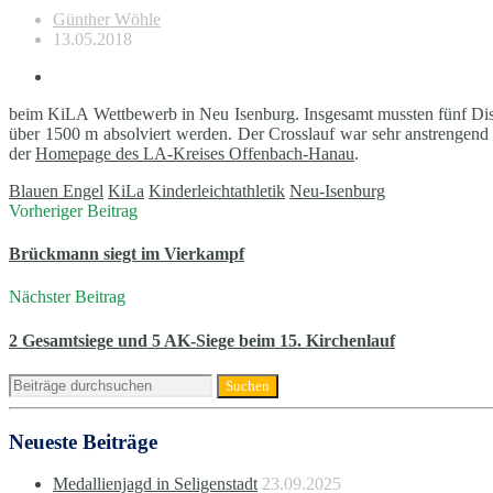
Günther Wöhle
13.05.2018
beim KiLA Wettbewerb in Neu Isenburg. Insgesamt mussten fünf Disz
über 1500 m absolviert werden. Der Crosslauf war sehr anstrengend 
der
Homepage des LA-Kreises Offenbach-Hanau
.
Blauen Engel
KiLa
Kinderleichtathletik
Neu-Isenburg
Vorheriger Beitrag
Brückmann siegt im Vierkampf
Nächster Beitrag
2 Gesamtsiege und 5 AK-Siege beim 15. Kirchenlauf
Neueste Beiträge
Medallienjagd in Seligenstadt
23.09.2025