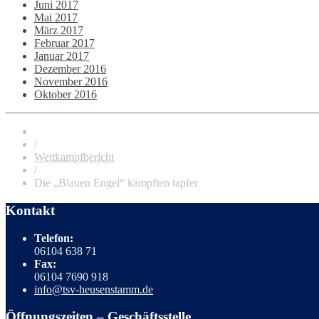
Juni 2017
Mai 2017
März 2017
Februar 2017
Januar 2017
Dezember 2016
November 2016
Oktober 2016
/
Wettkampfbericht
/
Die „Blauen Engel“ kämpften tapfer
Kontakt
Telefon:
06104 638 71
Fax:
06104 7690 918
info@tsv-heusenstamm.de
Öffnungszeiten – Geschäftsstelle