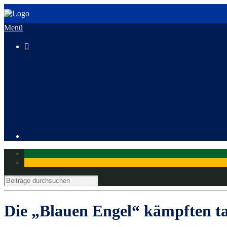
Menü

3. HeusenstammCross
Mitglied werden
Die „Blauen Engel“ kämpften t