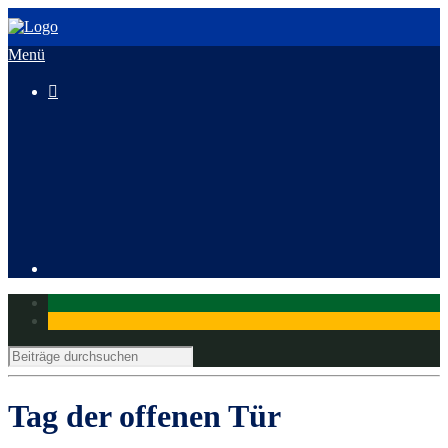
Menü

3. HeusenstammCross
Mitglied werden
Tag der offenen Tür