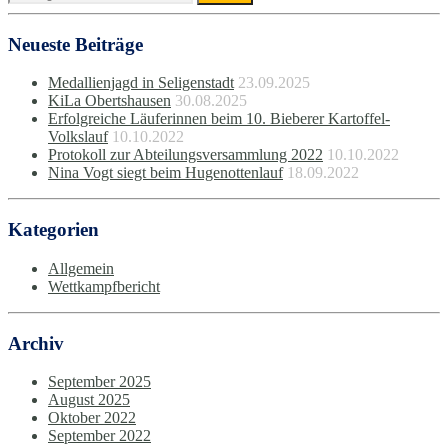
Neueste Beiträge
Medallienjagd in Seligenstadt
23.09.2025
KiLa Obertshausen
30.08.2025
Erfolgreiche Läuferinnen beim 10. Bieberer Kartoffel-
Volkslauf
10.10.2022
Protokoll zur Abteilungsversammlung 2022
10.10.2022
Nina Vogt siegt beim Hugenottenlauf
18.09.2022
Kategorien
Allgemein
Wettkampfbericht
Archiv
September 2025
August 2025
Oktober 2022
September 2022