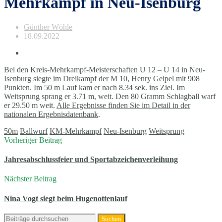
Mehrkampf in Neu-Isenburg
Günther Wöhle
18.09.2022
Bei den Kreis-Mehrkampf-Meisterschaften U 12 – U 14 in Neu-
Isenburg siegte im Dreikampf der M 10, Henry Geipel mit 908
Punkten. Im 50 m Lauf kam er nach 8.34 sek. ins Ziel. Im
Weitsprung sprang er 3.71 m, weit. Den 80 Gramm Schlagball warf
er 29.50 m weit.
Alle Ergebnisse finden Sie im Detail in der
nationalen Ergebnisdatenbank
.
50m
Ballwurf
KM-Mehrkampf
Neu-Isenburg
Weitsprung
Vorheriger Beitrag
Jahresabschlussfeier und Sportabzeichenverleihung
Nächster Beitrag
Nina Vogt siegt beim Hugenottenlauf