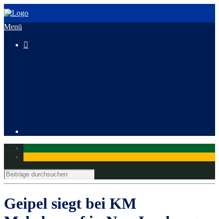
Menü

3. HeusenstammCross
Mitglied werden
Geipel siegt bei KM