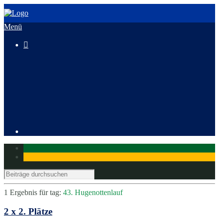
Menü

3. HeusenstammCross
Mitglied werden
1 Ergebnis für
tag:
43. Hugenottenlauf
2 x 2. Plätze