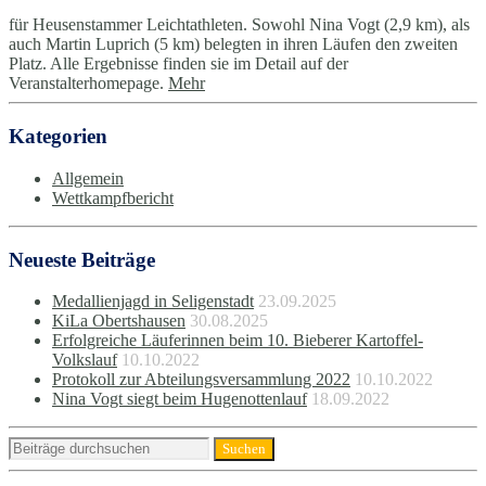
für Heusenstammer Leichtathleten. Sowohl Nina Vogt (2,9 km), als
auch Martin Luprich (5 km) belegten in ihren Läufen den zweiten
Platz. Alle Ergebnisse finden sie im Detail auf der
Veranstalterhomepage.
Mehr
Kategorien
Allgemein
Wettkampfbericht
Neueste Beiträge
Medallienjagd in Seligenstadt
23.09.2025
KiLa Obertshausen
30.08.2025
Erfolgreiche Läuferinnen beim 10. Bieberer Kartoffel-
Volkslauf
10.10.2022
Protokoll zur Abteilungsversammlung 2022
10.10.2022
Nina Vogt siegt beim Hugenottenlauf
18.09.2022