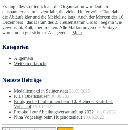
Es fing alles so friedlich an: die Organisation war deutlich
entspannter als im letzten Jahr, die vielen Helfer voller Elan dabei,
die Abläufe klar und die Meldeliste lang. Auch der Morgen des 10.
Dezembers - das Datum des 2. Heusenstamm Cross - begann wie
gewünscht. Kalt, aber trocken. Alle Markierungen des Vortages
waren noch gut sichtbar. Als gegen ...
Mehr
Kategorien
Allgemein
Wettkampfbericht
Neueste Beiträge
Medallienjagd in Seligenstadt
23.09.2025
KiLa Obertshausen
30.08.2025
Erfolgreiche Läuferinnen beim 10. Bieberer Kartoffel-
Volkslauf
10.10.2022
Protokoll zur Abteilungsversammlung 2022
10.10.2022
Nina Vogt siegt beim Hugenottenlauf
18.09.2022