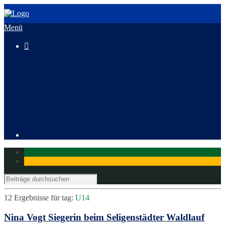
Menü

3. HeusenstammCross
Mitglied werden
12 Ergebnisse für
tag:
U14
Nina Vogt Siegerin beim Seligenstädter Waldlauf