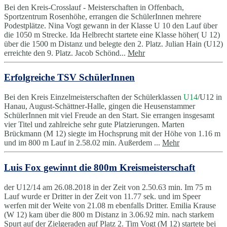
Bei den Kreis-Crosslauf - Meisterschaften in Offenbach,
Sportzentrum Rosenhöhe, errangen die SchülerInnen mehrere
Podestplätze. Nina Vogt gewann in der Klasse U 10 den Lauf über
die 1050 m Strecke. Ida Helbrecht startete eine Klasse höher( U 12)
über die 1500 m Distanz und belegte den 2. Platz. Julian Hain (U12)
erreichte den 9. Platz. Jacob Schönd...
Mehr
Erfolgreiche TSV SchülerInnen
Bei den Kreis Einzelmeisterschaften der Schülerklassen
U14
/U12 in
Hanau, August-Schättner-Halle, gingen die Heusenstammer
SchülerInnen mit viel Freude an den Start. Sie errangen insgesamt
vier Titel und zahlreiche sehr gute Platzierungen. Marten
Brückmann (M 12) siegte im Hochsprung mit der Höhe von 1.16 m
und im 800 m Lauf in 2.58.02 min. Außerdem ...
Mehr
Luis Fox gewinnt die 800m Kreismeisterschaft
der U12/14 am 26.08.2018 in der Zeit von 2.50.63 min. Im 75 m
Lauf wurde er Dritter in der Zeit von 11.77 sek. und im Speer
werfen mit der Weite von 21.08 m ebenfalls Dritter. Emilia Krause
(W 12) kam über die 800 m Distanz in 3.06.92 min. nach starkem
Spurt auf der Zielgeraden auf Platz 2. Tim Vogt (M 12) startete bei