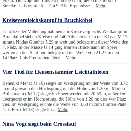
Pokal. Tim Vogt und Luis Fox, beide U 14, liefen die 3000 m
Strecke. Luis wurde 5. , Tim 9. Alle Ergebnisse ...
Mehr
Kreisevergleichskampf in Bruchköbel
Lt. offizieller Mitteilung nahmen am Kreisevergleichs-Wettkampf in
Bruchköbel sieben Kreise und 340 Athleten teil. In der Klasse M 15
sprang Niklas Günther 5.29 m weit und belegte mit dieser Weite den
4. Platz. In der Klasse U 14 ging Marten Brückmann im Speer
werfen an den Start und belegte mit der Weite von 21.27 m den
14.Platz. Luis Fox startete über ...
Mehr
Vier Titel für Heusenstammer Leichtathleten
Benedikt Menz( M 10) siegte im Weitsprung mit der Weite von 3.72
m und gewann den Hochsprung mit der Höhe von 1.20 m. Marten
Brückmann ( M 12) siegte im Speer werfen mit 20.59 m, außerdem
überquerte er im Hochsprung die Höhe von 1.20 m; dies war Platz
vier. Im Weitsprung reichte die Weite von 3.60 m zum fünften Platz.
Luis Fox ( M 13) siegte im ...
Mehr
Nina Vogt siegt beim Crosslauf