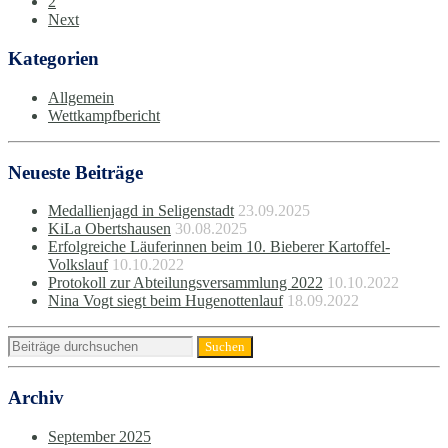
2
Next
Kategorien
Allgemein
Wettkampfbericht
Neueste Beiträge
Medallienjagd in Seligenstadt
23.09.2025
KiLa Obertshausen
30.08.2025
Erfolgreiche Läuferinnen beim 10. Bieberer Kartoffel-
Volkslauf
10.10.2022
Protokoll zur Abteilungsversammlung 2022
10.10.2022
Nina Vogt siegt beim Hugenottenlauf
18.09.2022
Archiv
September 2025