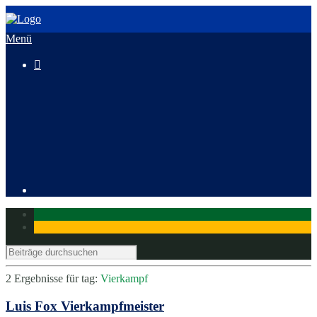
Menü

3. HeusenstammCross
Mitglied werden
2 Ergebnisse für
tag:
Vierkampf
Luis Fox Vierkampfmeister