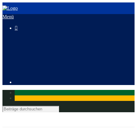
Menü

3. HeusenstammCross
Mitglied werden