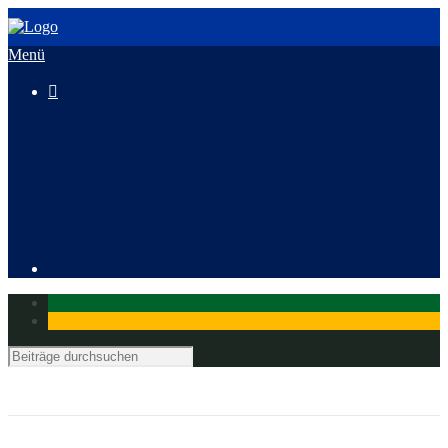
Menü

3. HeusenstammCross
Mitglied werden