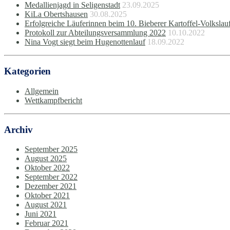
Medallienjagd in Seligenstadt
23.09.2025
KiLa Obertshausen
30.08.2025
Erfolgreiche Läuferinnen beim 10. Bieberer Kartoffel-Volkslau
Protokoll zur Abteilungsversammlung 2022
10.10.2022
Nina Vogt siegt beim Hugenottenlauf
18.09.2022
Kategorien
Allgemein
Wettkampfbericht
Archiv
September 2025
August 2025
Oktober 2022
September 2022
Dezember 2021
Oktober 2021
August 2021
Juni 2021
Februar 2021