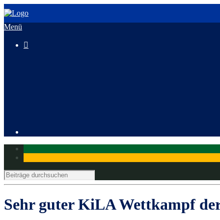
Menü

3. HeusenstammCross
Mitglied werden
Sehr guter KiLA Wettkampf der