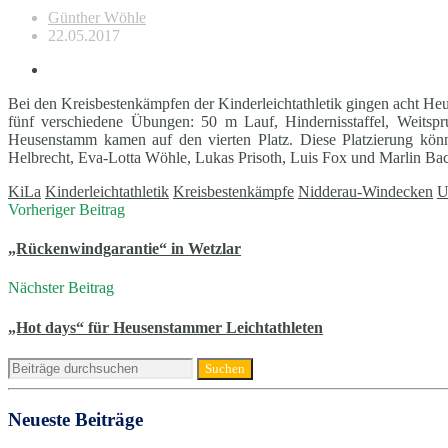
Günther Wöhle
22.05.2017
Bei den Kreisbestenkämpfen der Kinderleichtathletik gingen acht H
fünf verschiedene Übungen: 50 m Lauf, Hindernisstaffel, Weits
Heusenstamm kamen auf den vierten Platz. Diese Platzierung kön
Helbrecht, Eva-Lotta Wöhle, Lukas Prisoth, Luis Fox und Marlin Bac
KiLa
Kinderleichtathletik
Kreisbestenkämpfe
Nidderau-Windecken
U
Vorheriger Beitrag
„Rückenwindgarantie“ in Wetzlar
Nächster Beitrag
„Hot days“ für Heusenstammer Leichtathleten
Neueste Beiträge