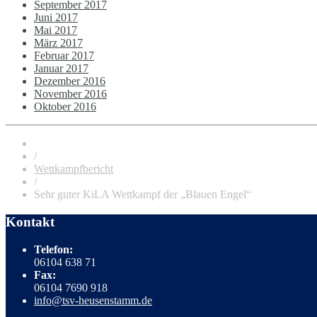
September 2017
Juni 2017
Mai 2017
März 2017
Februar 2017
Januar 2017
Dezember 2016
November 2016
Oktober 2016
/
Wettkampfbericht
/
Sehr guter KiLA Wettkampf der „Blauen Engel“
Kontakt
Telefon:
06104 638 71
Fax:
06104 7690 918
info@tsv-heusenstamm.de