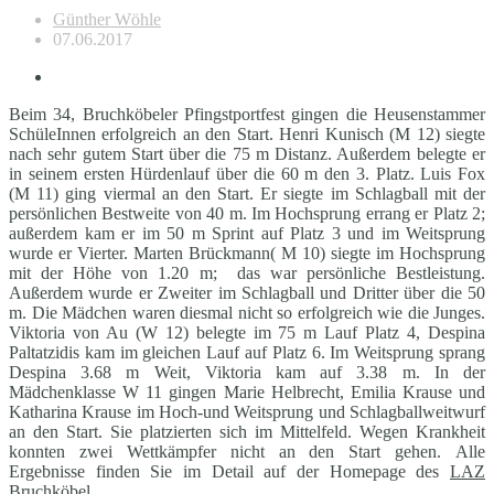
Günther Wöhle
07.06.2017
Beim 34, Bruchköbeler Pfingstportfest gingen die Heusenstammer
SchüleInnen erfolgreich an den Start. Henri Kunisch (M 12) siegte
nach sehr gutem Start über die 75 m Distanz. Außerdem belegte er
in seinem ersten Hürdenlauf über die 60 m den 3. Platz. Luis Fox
(M 11) ging viermal an den Start. Er siegte im Schlagball mit der
persönlichen Bestweite von 40 m. Im Hochsprung errang er Platz 2;
außerdem kam er im 50 m Sprint auf Platz 3 und im Weitsprung
wurde er Vierter. Marten Brückmann( M 10) siegte im Hochsprung
mit der Höhe von 1.20 m; das war persönliche Bestleistung.
Außerdem wurde er Zweiter im Schlagball und Dritter über die 50
m. Die Mädchen waren diesmal nicht so erfolgreich wie die Junges.
Viktoria von Au (W 12) belegte im 75 m Lauf Platz 4, Despina
Paltatzidis kam im gleichen Lauf auf Platz 6. Im Weitsprung sprang
Despina 3.68 m Weit, Viktoria kam auf 3.38 m. In der
Mädchenklasse W 11 gingen Marie Helbrecht, Emilia Krause und
Katharina Krause im Hoch-und Weitsprung und Schlagballweitwurf
an den Start. Sie platzierten sich im Mittelfeld. Wegen Krankheit
konnten zwei Wettkämpfer nicht an den Start gehen. Alle
Ergebnisse finden Sie im Detail auf der Homepage des
LAZ
Bruchköbel
.