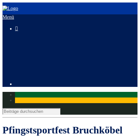
Menü

3. HeusenstammCross
Mitglied werden
Pfingstsportfest Bruchköbel