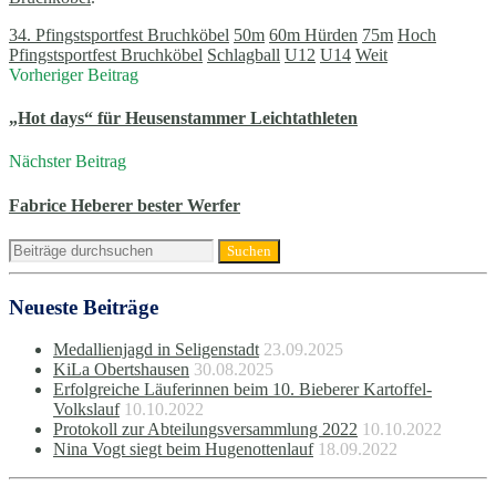
34. Pfingstsportfest Bruchköbel
50m
60m Hürden
75m
Hoch
Pfingstsportfest Bruchköbel
Schlagball
U12
U14
Weit
Vorheriger Beitrag
„Hot days“ für Heusenstammer Leichtathleten
Nächster Beitrag
Fabrice Heberer bester Werfer
Neueste Beiträge
Medallienjagd in Seligenstadt
23.09.2025
KiLa Obertshausen
30.08.2025
Erfolgreiche Läuferinnen beim 10. Bieberer Kartoffel-
Volkslauf
10.10.2022
Protokoll zur Abteilungsversammlung 2022
10.10.2022
Nina Vogt siegt beim Hugenottenlauf
18.09.2022